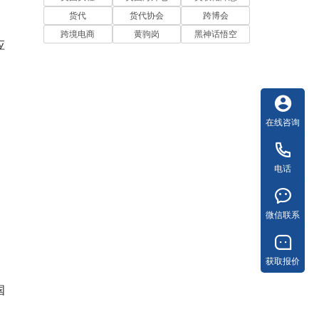
货代
货代协会
跨博会
跨境电商
黄驹岗
黑神话悟空
应
在线咨询
电话
微信联系
获取报价
国