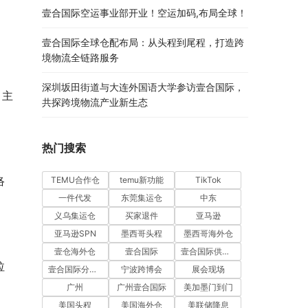
壹合国际空运事业部开业！空运加码,布局全球！
壹合国际全球仓配布局：从头程到尾程，打造跨
境物流全链路服务
深圳坂田街道与大连外国语大学参访壹合国际，
，主
共探跨境物流产业新生态
热门搜索
络
TEMU合作仓
temu新功能
TikTok
一件代发
东莞集运仓
中东
义乌集运仓
买家退件
亚马逊
亚马逊SPN
墨西哥头程
墨西哥海外仓
壹仓海外仓
壹合国际
壹合国际供应链
拉
壹合国际分公司开业
宁波跨博会
展会现场
广州
广州壹合国际
美加墨门到门
美国头程
美国海外仓
美联储降息