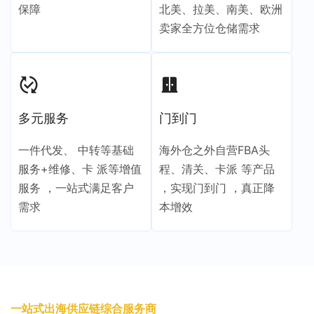
保障
北美、拉美、南美、欧洲
卖家全方位仓储需求
published_with_changes
door_sliding
多元服务
门到门
一件代发、 中转等基础
海外仓之外自营FBA头
服务+维修、卡 派等增值
程、清关、卡派 等产品
服务 ，一站式满足客户
，实现门到门 ，真正降
需求
本增效
一站式出海供应链综合服务商