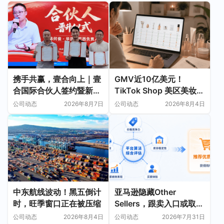
携手共赢，壹合向上｜壹
GMV近10亿美元！
合国际合伙人签约暨新伙
TikTok Shop 美区美妆选
伴加入仪式圆满举行
品指南
公司动态
2026年8月7日
公司动态
2026年8月4日
中东航线波动！黑五倒计
亚马逊隐藏Other
时，旺季窗口正在被压缩
Sellers，跟卖入口或取
消？
公司动态
2026年8月4日
公司动态
2026年7月31日