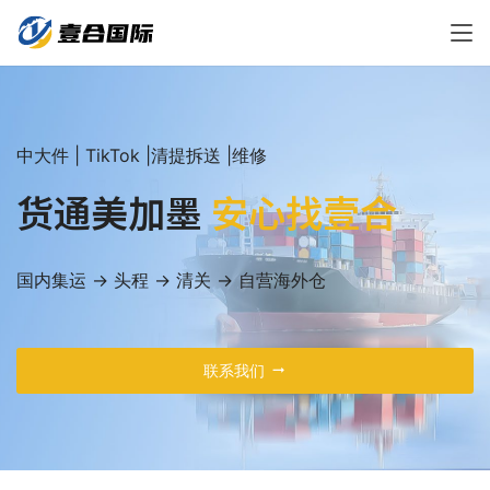
中大件 | TikTok |清提拆送 |维修
货通美加墨
安心找壹合
国内集运 → 头程 → 清关 → 自营海外仓
联系我们
arrow_right_alt