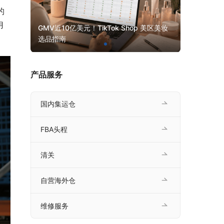
的
用
人签约
GMV近10亿美元！TikTok Shop 美区美妆
中东航线波
选品指南
被压缩
产品服务
国内集运仓
FBA头程
清关
自营海外仓
维修服务