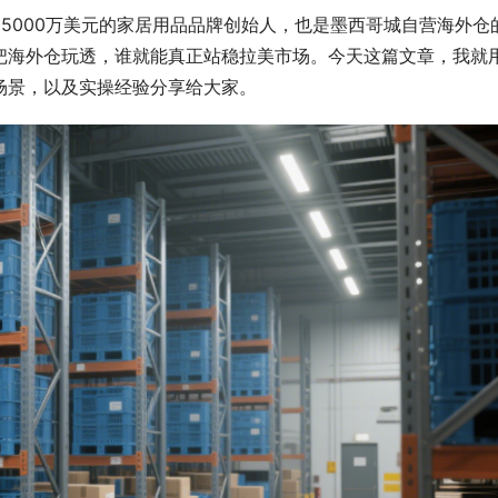
5000万美元的家居用品品牌创始人，也是墨西哥城自营海外仓
把海外仓玩透，谁就能真正站稳拉美市场。今天这篇文章，我就
携手共赢，壹合向上｜壹合国际合伙
场景，以及实操经验分享给大家。
暨新伙伴加入仪式圆满举行