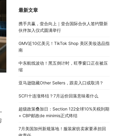
最新文章
携手共赢，壹合向上｜壹合国际合伙人签约暨新
伙伴加入仪式圆满举行
GMV近10亿美元！TikTok Shop 美区美妆选品指
南
中东航线波动！黑五倒计时，旺季窗口正在被压
缩
亚马逊隐藏Other Sellers，跟卖入口或取消？
SCFI十连涨终结？7月运价回落意味着什么
。
超级政策叠加日：Section 122全球10%关税到期
一
+ CBP邮政de minimis正式终结
亏
7月美国加州新规落地！服装家纺卖家要承担回
收责任