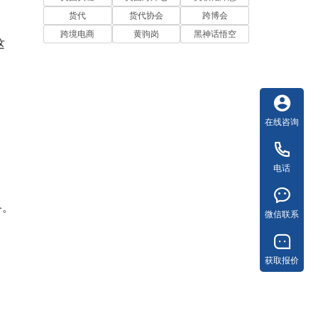
货代
货代协会
跨博会
跨境电商
黄驹岗
黑神话悟空
这
在线咨询
电话
备。
微信联系
获取报价