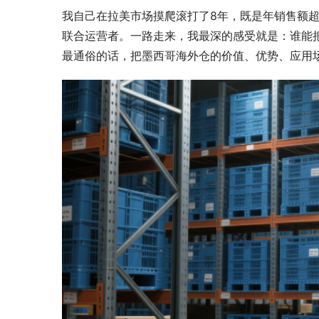
我自己在拉美市场摸爬滚打了8年，既是年销售额超
联合运营者。一路走来，我最深的感受就是：谁能
最通俗的话，把墨西哥海外仓的价值、优势、应用