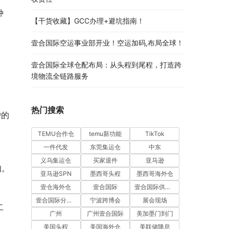
种
【干货收藏】GCC办理+避坑指南！
壹合国际空运事业部开业！空运加码,布局全球！
壹合国际全球仓配布局：从头程到尾程，打造跨
境物流全链路服务
热门搜索
户的
TEMU合作仓
temu新功能
TikTok
一件代发
东莞集运仓
中东
义乌集运仓
买家退件
亚马逊
知。
亚马逊SPN
墨西哥头程
墨西哥海外仓
壹仓海外仓
壹合国际
壹合国际供应链
壹合国际分公司开业
宁波跨博会
展会现场
二
广州
广州壹合国际
美加墨门到门
美国头程
美国海外仓
美联储降息