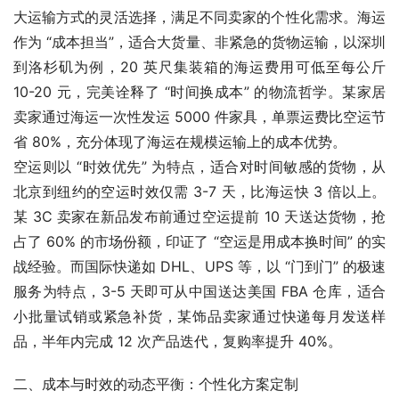
大运输方式的灵活选择，满足不同卖家的个性化需求。海运
作为 “成本担当”，适合大货量、非紧急的货物运输，以深圳
到洛杉矶为例，20 英尺集装箱的海运费用可低至每公斤 
10-20 元，完美诠释了 “时间换成本” 的物流哲学。某家居
卖家通过海运一次性发运 5000 件家具，单票运费比空运节
省 80%，充分体现了海运在规模运输上的成本优势。
空运则以 “时效优先” 为特点，适合对时间敏感的货物，从
北京到纽约的空运时效仅需 3-7 天，比海运快 3 倍以上。
某 3C 卖家在新品发布前通过空运提前 10 天送达货物，抢
占了 60% 的市场份额，印证了 “空运是用成本换时间” 的实
战经验。而国际快递如 DHL、UPS 等，以 “门到门” 的极速
服务为特点，3-5 天即可从中国送达美国 FBA 仓库，适合
小批量试销或紧急补货，某饰品卖家通过快递每月发送样
品，半年内完成 12 次产品迭代，复购率提升 40%。
二、成本与时效的动态平衡：个性化方案定制