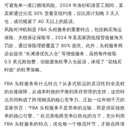
可避免单一港口拥堵风险。2024 年洛杉矶港罢工期间，某
卖家通过分流 30% 货量至纽约港，仅比原计划晚 3 天入
仓，成功规避了 40 天以上的延误。
风险对冲机制是 FBA 头程服务的重要特点，包括购买海运
保险、关税保证保险等，2024 年某卖家因低报货值被海关
罚款，通过保险理赔覆盖了 80% 损失。此外，头程服务商
还会提供 “长滩港优先入仓” 等增值服务，虽然每件收取 
0.5 美元附加费，但能避免旺季入仓延误，体现了 “花钱买
时效” 的旺季策略。
FBA 头程服务有什么特点？从多式联运的灵活性到全流程
的合规保障，从成本时效的平衡到库存管理的支持，这些特
点共同构成了跨境物流的核心竞争力。正如一位年销千万的
卖家所言：“FBA 头程服务不是简单的运输，而是供应链效
率的核心引擎。” 在北美电商竞争白热化的当下，充分利用 
FBA 头程服务的特点，优化每一个物流环节，才能在跨境