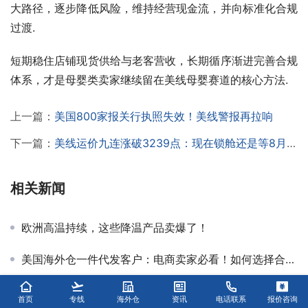
大路径，逐步降低风险，维持经营现金流，并向标准化合规
过渡.
短期稳住店铺现货供给与老客营收，长期循序渐进完善合规
体系，才是母婴类卖家继续留在美线母婴赛道的核心方法.
上一篇：
美国800家报关行执照失效！美线警报再拉响
下一篇：
美线运价九连涨破3239点：现在锁舱还是等8月回调？
相关新闻
欧洲高温持续，这些降温产品卖爆了！
美国海外仓一件代发客户：电商卖家必看！如何选择合适的仓储服务？
墨西哥海外仓租赁揭秘：踩过无数坑后，我终于明白墨西哥海外仓租赁的真相！
首页
专线
海外仓
资讯
电话联系
报价咨询