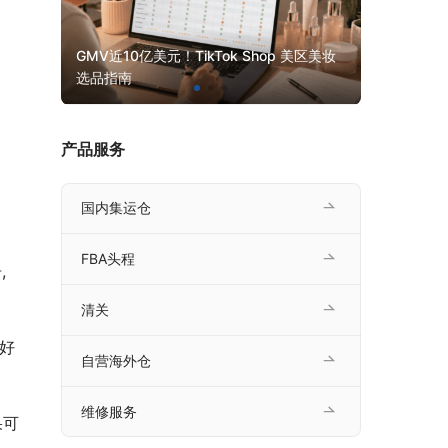
口或取
GMV近10亿美元！TikTok Shop 美区美妆
选品指南
产品服务
国内集运仓
FBA头程
,
清关
好
自营海外仓
维修服务
果可