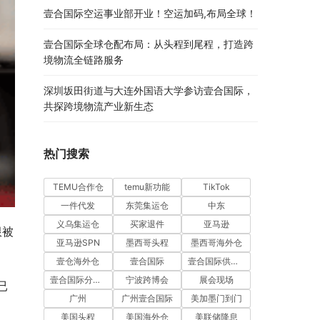
壹合国际空运事业部开业！空运加码,布局全球！
壹合国际全球仓配布局：从头程到尾程，打造跨
境物流全链路服务
深圳坂田街道与大连外国语大学参访壹合国际，
共探跨境物流产业新生态
热门搜索
TEMU合作仓
temu新功能
TikTok
一件代发
东莞集运仓
中东
义乌集运仓
买家退件
亚马逊
限被
亚马逊SPN
墨西哥头程
墨西哥海外仓
壹仓海外仓
壹合国际
壹合国际供应链
壹合国际分公司开业
宁波跨博会
展会现场
已
广州
广州壹合国际
美加墨门到门
美国头程
美国海外仓
美联储降息