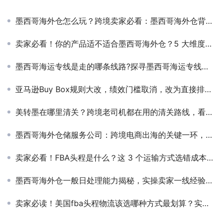
墨西哥海外仓怎么玩？跨境卖家必看：墨西哥海外仓背后的生意经！
卖家必看！你的产品适不适合墨西哥海外仓？5 大维度精准判断
墨西哥海运专线是走的哪条线路?探寻墨西哥海运专线的温柔航道
亚马逊Buy Box规则大改，绩效门槛取消，改为直接排名竞争
美转墨在哪里清关？跨境老司机都在用的清关路线，看完省一大笔！
墨西哥海外仓储服务公司：跨境电商出海的关键一环，了解清楚再下单不吃亏！
卖家必看！FBA头程是什么？这 3 个运输方式选错成本飙升 60%！
墨西哥海外仓一般日处理能力揭秘，实操卖家一线经验分享，跨境新手必看的避坑指南！
卖家必读！美国fba头程物流该选哪种方式最划算？实用指南来了，这些坑你别踩！