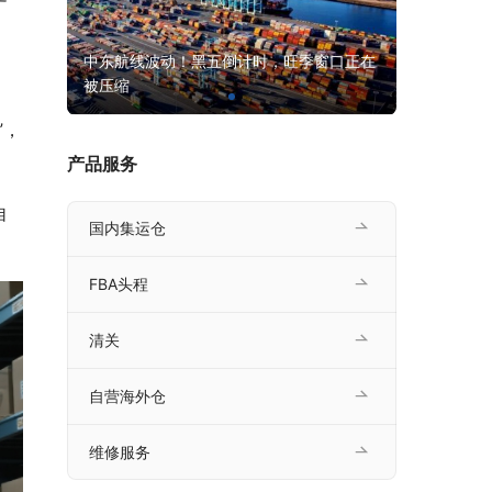
美区美妆
中东航线波动！黑五倒计时，旺季窗口正在
亚马逊隐藏Ot
被压缩
消？
”，
产品服务
自
国内集运仓
FBA头程
清关
自营海外仓
维修服务