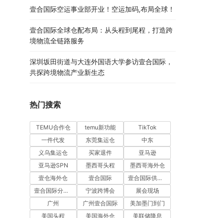
壹合国际空运事业部开业！空运加码,布局全球！
壹合国际全球仓配布局：从头程到尾程，打造跨
境物流全链路服务
深圳坂田街道与大连外国语大学参访壹合国际，
共探跨境物流产业新生态
热门搜索
TEMU合作仓
temu新功能
TikTok
一件代发
东莞集运仓
中东
义乌集运仓
买家退件
亚马逊
亚马逊SPN
墨西哥头程
墨西哥海外仓
壹仓海外仓
壹合国际
壹合国际供应链
。
壹合国际分公司开业
宁波跨博会
展会现场
广州
广州壹合国际
美加墨门到门
美国头程
美国海外仓
美联储降息