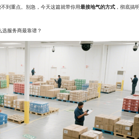
绕不到重点。别急，今天这篇就带你用
最接地气的方式
，彻底搞
美元！TikTok Shop 美区美妆
中东航线波动！黑五倒计时，旺季窗
被压缩
么选服务商最靠谱？