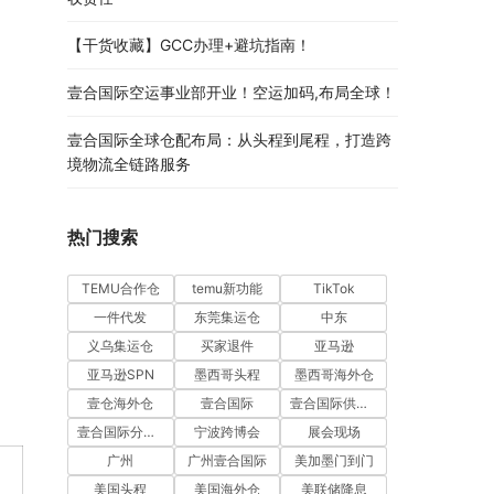
【干货收藏】GCC办理+避坑指南！
壹合国际空运事业部开业！空运加码,布局全球！
壹合国际全球仓配布局：从头程到尾程，打造跨
境物流全链路服务
热门搜索
TEMU合作仓
temu新功能
TikTok
一件代发
东莞集运仓
中东
义乌集运仓
买家退件
亚马逊
亚马逊SPN
墨西哥头程
墨西哥海外仓
壹仓海外仓
壹合国际
壹合国际供应链
壹合国际分公司开业
宁波跨博会
展会现场
广州
广州壹合国际
美加墨门到门
美国头程
美国海外仓
美联储降息