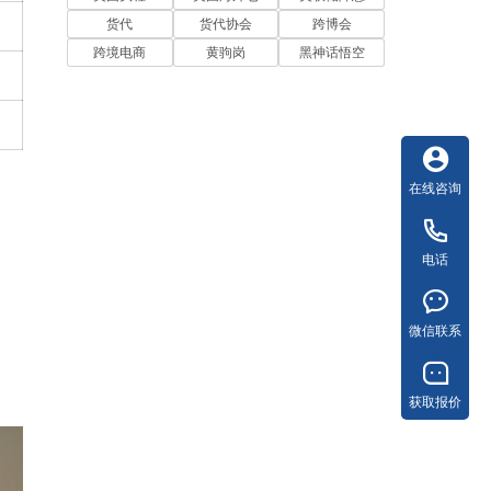
货代
货代协会
跨博会
跨境电商
黄驹岗
黑神话悟空
在线咨询
电话
微信联系
获取报价