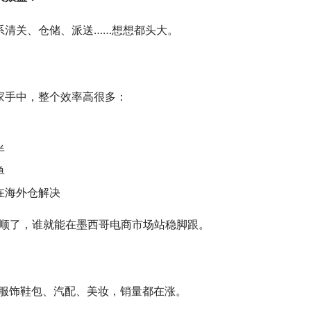
系清关、仓储、派送……想想都头大。
家手中，整个效率高很多：
半
单
在海外仓解决
搞顺了，谁就能在墨西哥电商市场站稳脚跟。
？
到服饰鞋包、汽配、美妆，销量都在涨。