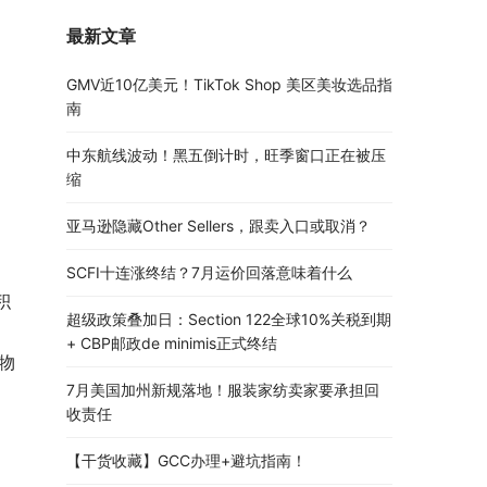
最新文章
GMV近10亿美元！TikTok Shop 美区美妆选品指
南
中东航线波动！黑五倒计时，旺季窗口正在被压
缩
亚马逊隐藏Other Sellers，跟卖入口或取消？
SCFI十连涨终结？7月运价回落意味着什么
积
超级政策叠加日：Section 122全球10%关税到期
+ CBP邮政de minimis正式终结
货物
7月美国加州新规落地！服装家纺卖家要承担回
收责任
【干货收藏】GCC办理+避坑指南！