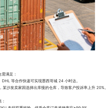
仓需满足：
、DHL 等合作快递可实现墨西哥城 24 小时达。
，某沙发卖家因选择出库慢的仓库，导致客户投诉率上升 20%
括：
SKU 条码双重核验，优质仓库订单准确率应≥99.9%。