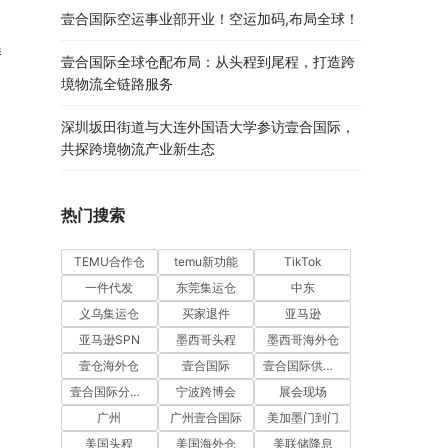
壹合国际空运事业部开业！空运加码,布局全球！
 
壹合国际全球仓配布局：从头程到尾程，打造跨
境物流全链路服务
深圳坂田街道与大连外国语大学参访壹合国际，
共探跨境物流产业新生态
热门搜索
TEMU合作仓
temu新功能
TikTok
一件代发
东莞集运仓
中东
义乌集运仓
买家退件
亚马逊
亚马逊SPN
墨西哥头程
墨西哥海外仓
壹仓海外仓
壹合国际
壹合国际供应链
壹合国际分公司开业
宁波跨博会
展会现场
广州
广州壹合国际
美加墨门到门
美国头程
美国海外仓
美联储降息