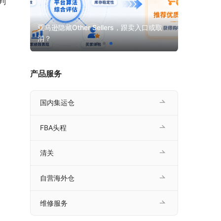
判
口或取
GMV近10亿美元！TikTok Shop 美区美妆
选品指南
产品服务
国内集运仓
FBA头程
清关
自营海外仓
维修服务