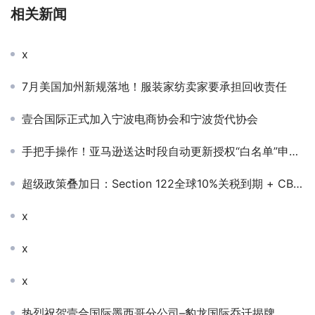
相关新闻
x
7月美国加州新规落地！服装家纺卖家要承担回收责任
壹合国际正式加入宁波电商协会和宁波货代协会
手把手操作！亚马逊送达时段自动更新授权“白名单”申请全攻略
超级政策叠加日：Section 122全球10%关税到期 + CBP邮政de minimis正式终结
x
x
x
热烈祝贺壹合国际墨西哥分公司–豹龙国际乔迁揭牌